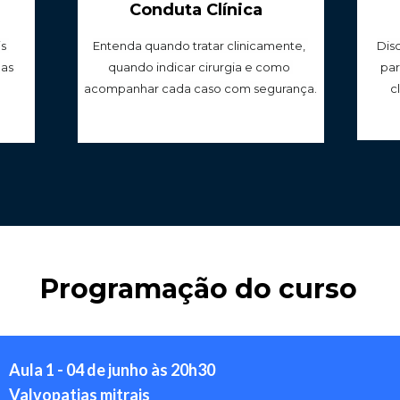
Conduta Clínica
 
Disc
Entenda quando tratar clinicamente, 
as 
par
quando indicar cirurgia e como 
c
acompanhar cada caso com segurança.
Programação do curso
Aula 1 - 04 de junho às 20h30
Valvopatias mitrais