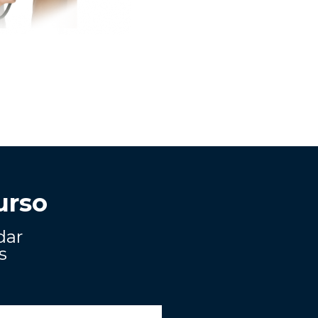
urso
ar 
s