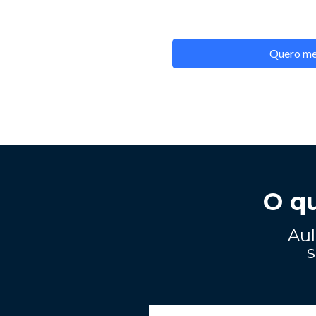
Quero me
O qu
Aul
s