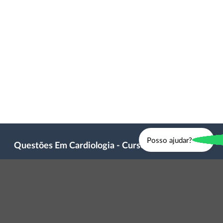
Posso ajudar?
Questões Em Cardiologia - Cursos
Questões em Cardiologia Cursos LTDA
CNPJ 35622540000191
Contato: questoesemcardiologia@gmail.com